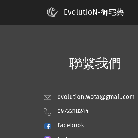
EvolutioN-御宅藝
聯繫我們
evolution.wota@gmail.com
0972218244
Facebook